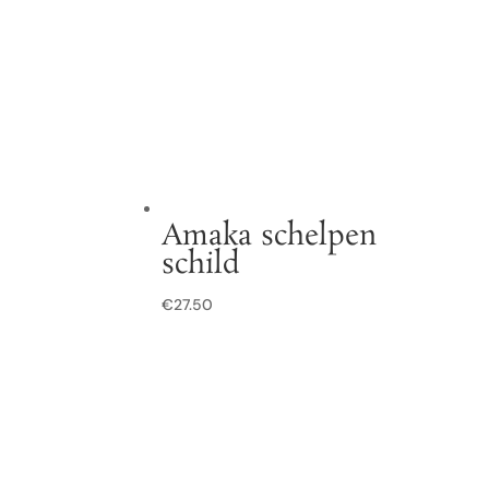
Amaka schelpen
schild
€
27.50