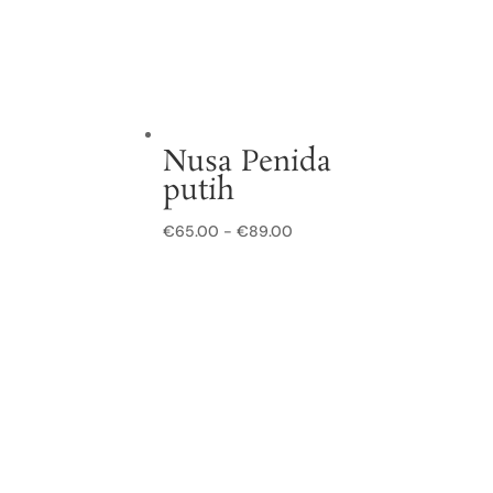
Nusa Penida
putih
Prijsklasse:
€
65.00
-
€
89.00
€65.00
tot
€89.00