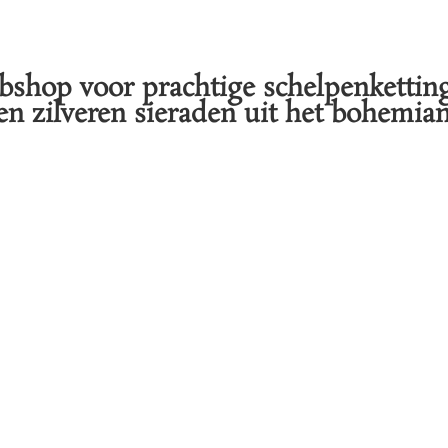
shop voor prachtige schelpenketting
n zilveren sieraden uit het bohemian